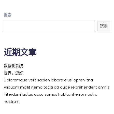
搜索
搜索
近期文章
数据化系统
世界，您好！
Doloremque velit sapien labore eius lopren itna
Aliquam mollit nemo taciti ad quae reprehenderit omnis
Interdum luctus accu samus habitant error nostra
nostrum