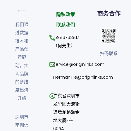
商务合作
隐私政策
我们通
联系我们
过数据
15986763817
技术和
（何先生）
产品创
扫码联系
意驱
service@originlinks.com
动，实
现品牌
Herman.He@originlinks.com
的多维
度出海
广东省深圳市
升级
龙华区大浪街
道腾龙路淘金
深圳市
地大厦E座
南伽信
605A