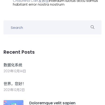
Chauffina Carr
发表在
Interdum luctus accu samus
habitant error nostra nostrum
Recent Posts
数据化系统
2021年12月14日
世界，您好！
2021年12月2日
Doloremque velit sapien