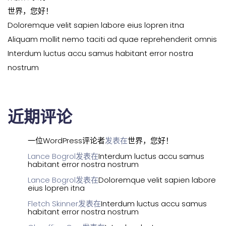
世界，您好！
Doloremque velit sapien labore eius lopren itna
Aliquam mollit nemo taciti ad quae reprehenderit omnis
Interdum luctus accu samus habitant error nostra
nostrum
近期评论
一位WordPress评论者
发表在
世界，您好！
Lance Bogrol
发表在
Interdum luctus accu samus
habitant error nostra nostrum
Lance Bogrol
发表在
Doloremque velit sapien labore
eius lopren itna
Fletch Skinner
发表在
Interdum luctus accu samus
habitant error nostra nostrum