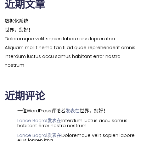
近期文章
数据化系统
世界，您好！
Doloremque velit sapien labore eius lopren itna
Aliquam mollit nemo taciti ad quae reprehenderit omnis
Interdum luctus accu samus habitant error nostra
nostrum
近期评论
一位WordPress评论者
发表在
世界，您好！
Lance Bogrol
发表在
Interdum luctus accu samus
habitant error nostra nostrum
Lance Bogrol
发表在
Doloremque velit sapien labore
eius lopren itna