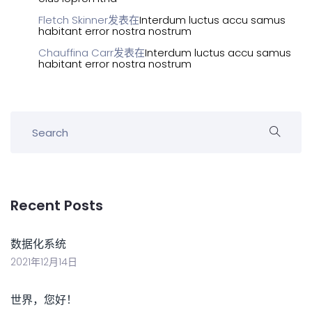
Fletch Skinner
发表在
Interdum luctus accu samus
habitant error nostra nostrum
Chauffina Carr
发表在
Interdum luctus accu samus
habitant error nostra nostrum
Recent Posts
数据化系统
2021年12月14日
世界，您好！