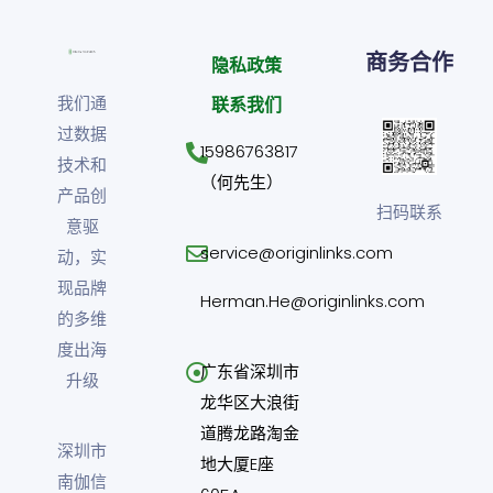
商务合作
隐私政策
我们通
联系我们
过数据
15986763817
技术和
（何先生）
产品创
扫码联系
意驱
service@originlinks.com
动，实
现品牌
Herman.He@originlinks.com
的多维
度出海
广东省深圳市
升级
龙华区大浪街
道腾龙路淘金
深圳市
地大厦E座
南伽信