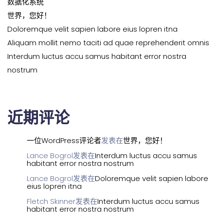
数据化系统
世界，您好！
Doloremque velit sapien labore eius lopren itna
Aliquam mollit nemo taciti ad quae reprehenderit omnis
Interdum luctus accu samus habitant error nostra
nostrum
近期评论
一位WordPress评论者
发表在
世界，您好！
Lance Bogrol
发表在
Interdum luctus accu samus
habitant error nostra nostrum
Lance Bogrol
发表在
Doloremque velit sapien labore
eius lopren itna
Fletch Skinner
发表在
Interdum luctus accu samus
habitant error nostra nostrum