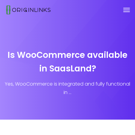
Is WooCommerce available
in SaasLand?
Yes, WooCommerce is integrated and fully functional
in ...