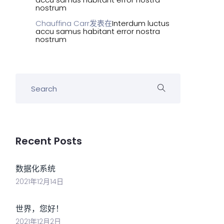
nostrum
Chauffina Carr
发表在
Interdum luctus
accu samus habitant error nostra
nostrum
Recent Posts
数据化系统
2021年12月14日
世界，您好！
2021年12月2日