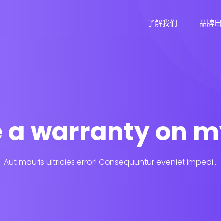
了解我们
品牌
re a warranty on m
Aut mauris ultricies error! Consequuntur eveniet impedi...