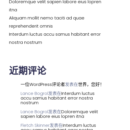
Doloremque velit sapien labore eius lopren
itna
Aliquam mollit nemo taciti ad quae
reprehenderit omnis
Interdum luctus accu samus habitant error
nostra nostrum
近期评论
一位WordPress评论者
发表在
世界，您好！
Lance Bogrol
发表在
Interdum luctus
accu samus habitant error nostra
nostrum
Lance Bogrol
发表在
Doloremque velit
sapien labore eius lopren itna
Fletch Skinner
发表在
Interdum luctus
accu samus habitant error nostra