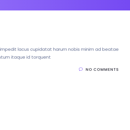
et impedit lacus cupidatat harum nobis minim ad beatae
ntum itaque id torquent
NO COMMENTS