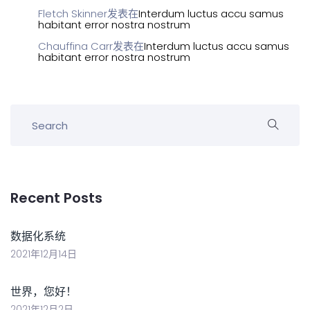
Fletch Skinner
发表在
Interdum luctus accu samus
habitant error nostra nostrum
Chauffina Carr
发表在
Interdum luctus accu samus
habitant error nostra nostrum
Recent Posts
数据化系统
2021年12月14日
世界，您好！
2021年12月2日