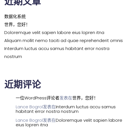
近期文章
数据化系统
世界，您好！
Doloremque velit sapien labore eius lopren itna
Aliquam mollit nemo taciti ad quae reprehenderit omnis
Interdum luctus accu samus habitant error nostra
nostrum
近期评论
一位WordPress评论者
发表在
世界，您好！
Lance Bogrol
发表在
Interdum luctus accu samus
habitant error nostra nostrum
Lance Bogrol
发表在
Doloremque velit sapien labore
eius lopren itna