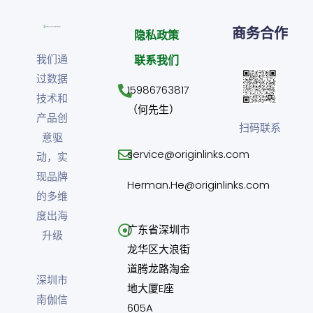
商务合作
隐私政策
我们通
联系我们
过数据
15986763817
技术和
（何先生）
产品创
扫码联系
意驱
service@originlinks.com
动，实
现品牌
Herman.He@originlinks.com
的多维
度出海
广东省深圳市
升级
龙华区大浪街
道腾龙路淘金
深圳市
地大厦E座
南伽信
605A