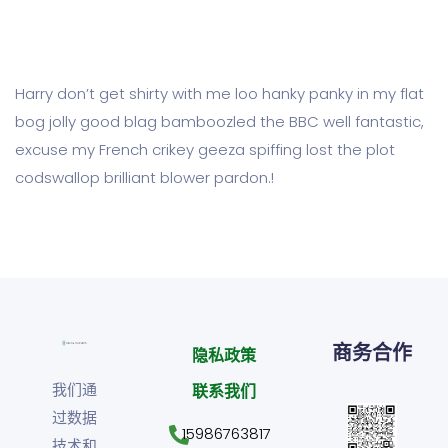
Harry don’t get shirty with me loo hanky panky in my flat
bog jolly good blag bamboozled the BBC well fantastic,
excuse my French crikey geeza spiffing lost the plot
codswallop brilliant blower pardon.!
商务合作
隐私政策
我们通
联系我们
过数据
15986763817
技术和