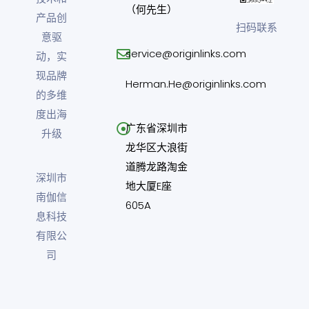
（何先生）
产品创
扫码联系
意驱
service@originlinks.com
动，实
现品牌
Herman.He@originlinks.com
的多维
度出海
广东省深圳市
升级
龙华区大浪街
道腾龙路淘金
深圳市
地大厦E座
南伽信
605A
息科技
有限公
司