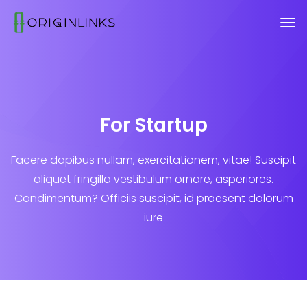
For Startup
Facere dapibus nullam, exercitationem, vitae! Suscipit
aliquet fringilla vestibulum ornare, asperiores.
Condimentum? Officiis suscipit, id praesent dolorum
iure