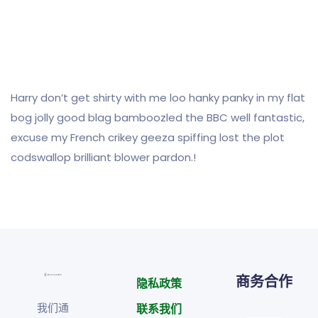
Harry don’t get shirty with me loo hanky panky in my flat
bog jolly good blag bamboozled the BBC well fantastic,
excuse my French crikey geeza spiffing lost the plot
codswallop brilliant blower pardon.!
商务合作
隐私政策
我们通
联系我们