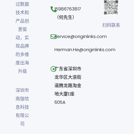
过数据
15986763817
技术和
（何先生）
产品创
扫码联系
意驱
service@originlinks.com
动，实
现品牌
Herman.He@originlinks.com
的多维
度出海
广东省深圳市
升级
龙华区大浪街
道腾龙路淘金
深圳市
地大厦E座
南伽信
605A
息科技
有限公
司