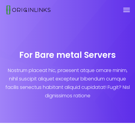
For Bare metal Servers
Nostrum placeat hic, praesent atque ornare minim,
nihil suscipit aliquet excepteur bibendum cumque
facilis senectus habitant aliquid cupidatat! Fugit? Nisl
dignissimos ratione