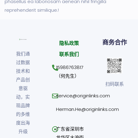
phasellus ea laboriosam aenean nihil fringilla
reprehenderit similique.!
商务合作
隐私政策
我们通
联系我们
过数据
15986763817
技术和
（何先生）
产品创
扫码联系
意驱
service@originlinks.com
动，实
现品牌
Herman.He@originlinks.com
的多维
度出海
广东省深圳市
升级
龙华区大浪街