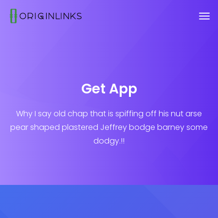
Get App
Why I say old chap that is spiffing off his nut arse
pear shaped plastered
Jeffrey bodge barney some
dodgy.!!