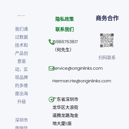
商务合作
隐私政策
我们通
联系我们
过数据
15986763817
技术和
（何先生）
产品创
扫码联系
意驱
service@originlinks.com
动，实
现品牌
Herman.He@originlinks.com
的多维
度出海
广东省深圳市
升级
龙华区大浪街
道腾龙路淘金
深圳市
地大厦E座
南伽信