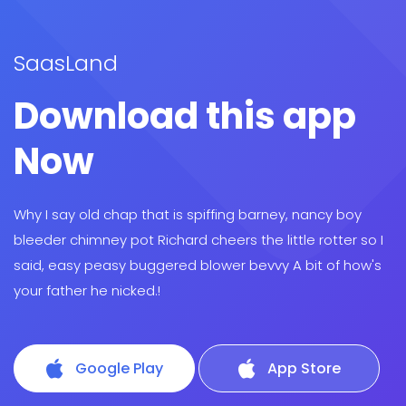
SaasLand
Download this app
Now
Why I say old chap that is spiffing barney, nancy boy
bleeder chimney pot Richard cheers the little rotter so I
said, easy peasy buggered blower bevvy A bit of how's
your father he nicked.!
Google Play
App Store