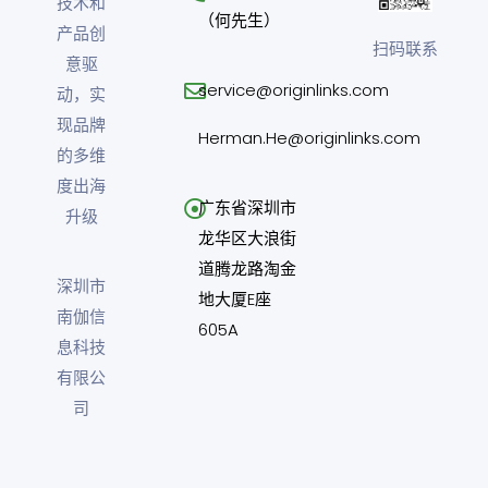
技术和
（何先生）
产品创
扫码联系
意驱
service@originlinks.com
动，实
现品牌
Herman.He@originlinks.com
的多维
度出海
广东省深圳市
升级
龙华区大浪街
道腾龙路淘金
深圳市
地大厦E座
南伽信
605A
息科技
有限公
司