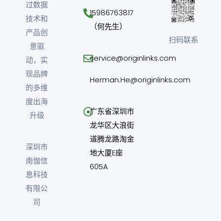
过数据
15986763817
技术和
（何先生）
产品创
扫码联系
意驱
service@originlinks.com
动，实
现品牌
Herman.He@originlinks.com
的多维
度出海
广东省深圳市
升级
龙华区大浪街
道腾龙路淘金
深圳市
地大厦E座
南伽信
605A
息科技
有限公
司