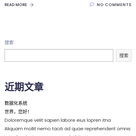
READ MORE
NO COMMENTS
搜索
搜索
近期文章
数据化系统
世界，您好！
Doloremque velit sapien labore eius lopren itna
Aliquam mollit nemo taciti ad quae reprehenderit omnis