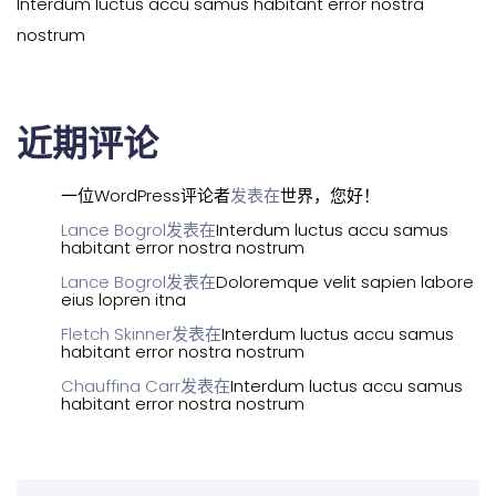
Interdum luctus accu samus habitant error nostra
nostrum
近期评论
一位WordPress评论者
发表在
世界，您好！
Lance Bogrol
发表在
Interdum luctus accu samus
habitant error nostra nostrum
Lance Bogrol
发表在
Doloremque velit sapien labore
eius lopren itna
Fletch Skinner
发表在
Interdum luctus accu samus
habitant error nostra nostrum
Chauffina Carr
发表在
Interdum luctus accu samus
habitant error nostra nostrum