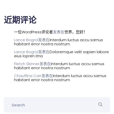
近期评论
一位WordPress评论者
发表在
世界，您好！
Lance Bogrol
发表在
Interdum luctus accu samus
habitant error nostra nostrum
Lance Bogrol
发表在
Doloremque velit sapien labore
eius lopren itna
Fletch Skinner
发表在
Interdum luctus accu samus
habitant error nostra nostrum
Chauffina Carr
发表在
Interdum luctus accu samus
habitant error nostra nostrum